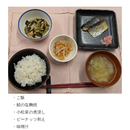
・ご飯
・鯖の塩麴焼
・小松菜の煮浸し
・ピーナッツ和え
・味噌汁