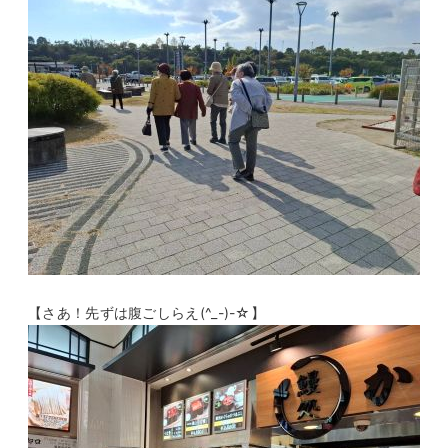
【さあ！先ずは腹ごしらえ(^_-)-☆】