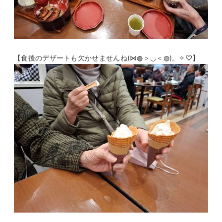
【食後のデザートも欠かせませんね(⋈◍＞◡＜◍)。✧♡】