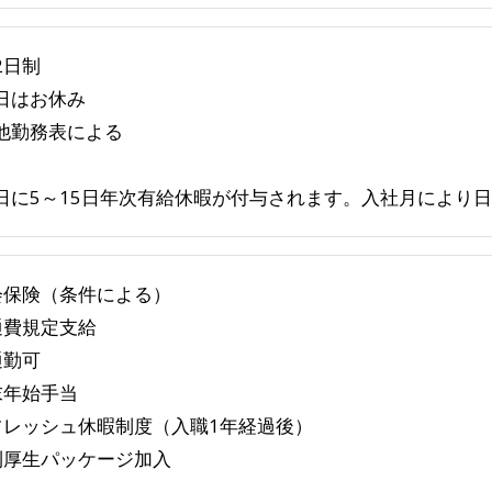
2日制
日はお休み
他勤務表による
日に5～15日年次有給休暇が付与されます。入社月により
会保険（条件による）
通費規定支給
通勤可
末年始手当
フレッシュ休暇制度（入職1年経過後）
利厚生パッケージ加入