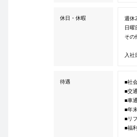
休日・休暇
週休
日曜
その
入社
待遇
■社
■交
■車
■年
■リ
■福