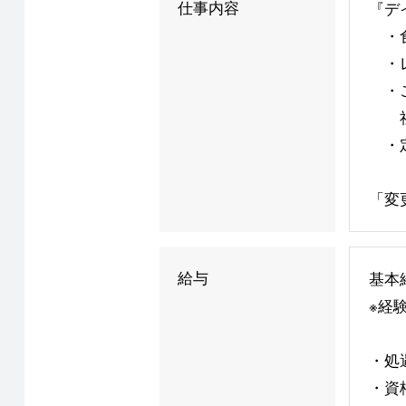
仕事内容
『デ
・食
・レ
・ご
社有
・定
「変
給与
基本給
※経
・処
・資