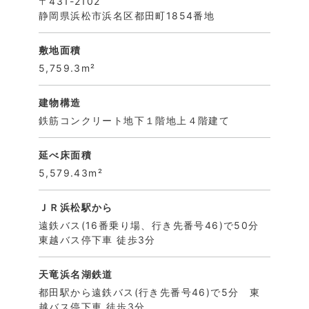
〒431-2102
静岡県浜松市浜名区都田町1854番地
敷地面積
5,759.3m²
建物構造
鉄筋コンクリート地下１階地上４階建て
延べ床面積
5,579.43m²
ＪＲ浜松駅から
遠鉄バス(16番乗り場、行き先番号46)で50分
東越バス停下車 徒歩3分
天竜浜名湖鉄道
都田駅から遠鉄バス(行き先番号46)で5分 東
越バス停下車 徒歩3分