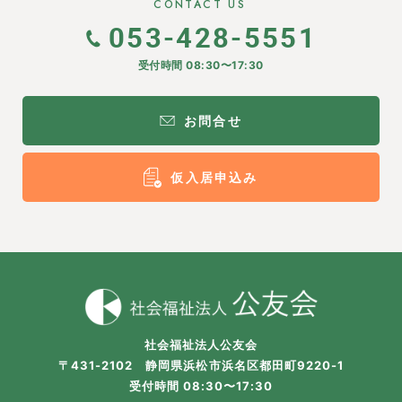
CONTACT US
※ SSL(Secure Sockets Layer protocol)とは？
ブラウザとウェブサーバの間でやり取りされる情報の漏
053-428-5551
洩を防ぐための暗号化技術のことです。
SSLを使用することで、お客さまの個人情報は暗号化さ
受付時間 08:30〜17:30
れて送信されますのでセキュリティが向上します。
SSLを利用するには、ご利用のブラウザが128ビットSSL
に対応している必要があります。
お問合せ
仮入居申込み
社会福祉法人公友会
〒431-2102 静岡県浜松市浜名区都田町9220-1
受付時間 08:30〜17:30