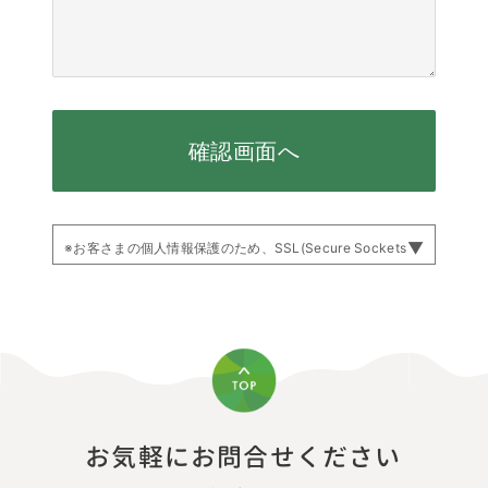
確認画面へ
※お客さまの個人情報保護のため、SSL(Secure Sockets
Layer protocol)※ 暗号化通信を利用して送信します。
使用しているSSLは「ウェブサポ」内のSSL通信となり
ます。
そのため送信内容の確認画面では、ウェブサポのSSL専
用共通ページ
(URL //secure.websapo.jp/inquery/)に遷移いたしま
す。
現在ご利用中のサイトからアドレスが変わりますが、正
お気軽にお問合せください
常な動作のためご安心ください。