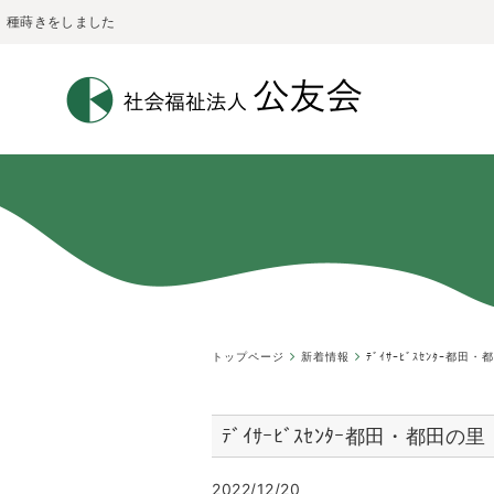
種蒔きをしました
トップページ
新着情報
ﾃﾞｲｻｰﾋﾞｽｾﾝﾀｰ都田
ﾃﾞｲｻｰﾋﾞｽｾﾝﾀｰ都田・都田の里
2022/12/20