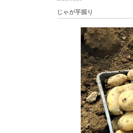
じゃが芋掘り