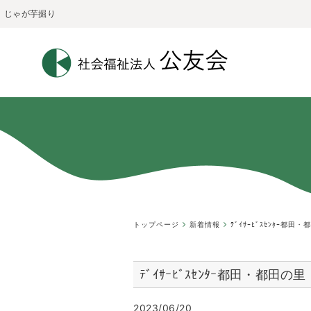
じゃが芋掘り
トップページ
新着情報
ﾃﾞｲｻｰﾋﾞｽｾﾝﾀｰ都田
ﾃﾞｲｻｰﾋﾞｽｾﾝﾀｰ都田・都田の里
2023/06/20