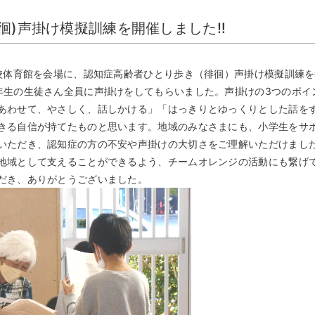
徊)声掛け模擬訓練を開催しました‼
学校体育館を会場に、認知症高齢者ひとり歩き（徘徊）声掛け模擬訓練
年生の生徒さん全員に声掛けをしてもらいました。声掛けの3つのポイ
あわせて、やさしく、話しかける」「はっきりとゆっくりとした話を
きる自信が持てたものと思います。地域のみなさまにも、小学生をサ
いただき、認知症の方の不安や声掛けの大切さをご理解いただけまし
地域として支えることができるよう、チームオレンジの活動にも繋げ
だき、ありがとうございました。