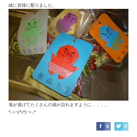
緒に皆様に配りました。
鬼が逃げてたくさんの福が訪れますように．．．。
°˖✧◝(⁰▿⁰)◜✧˖°
0
0