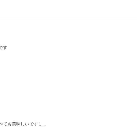
です
）
べても美味しいですし…