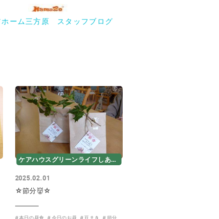
アホーム三方原 スタッフブログ
ケアハウスグリーンライフしあわせ
2025.02.01
☆節分👹☆
本日の昼食
今日のお昼
豆まき
節分