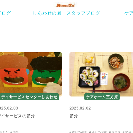
ブログ
しあわせの園 スタッフブログ
ケ
デイサービスセンターしあわせ
ケアホーム三方原
025.02.03
2025.02.02
デイサービスの節分
節分
豆まき
節分
本日の昼食
今日のお昼
豆まき
節分