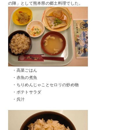
の陣」として熊本県の郷土料理でした。
・高菜ごはん
・赤魚の煮魚
・ちりめんじゃことセロリの炒め物
・ポテトサラダ
・呉汁