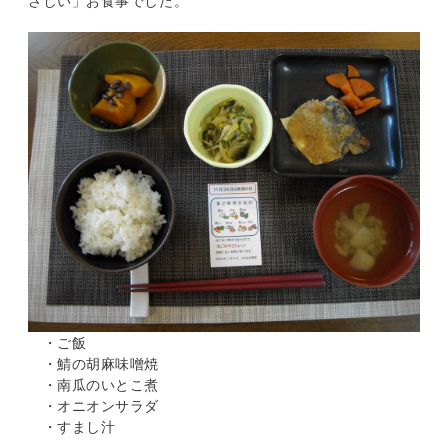
さしい」お食事でした。
・ご飯
・鯖の胡麻味噌焼
・南瓜のいとこ煮
・オニオンサラダ
・すまし汁