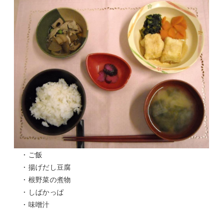
・ご飯
・揚げだし豆腐
・根野菜の煮物
・しばかっぱ
・味噌汁