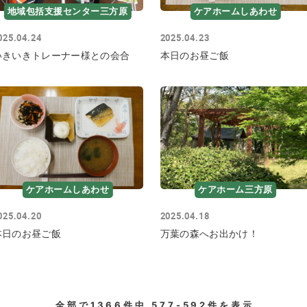
地域包括支援センター三方原
ケアホームしあわせ
025.04.24
2025.04.23
いきいきトレーナー様との会合
本日のお昼ご飯
ケアホームしあわせ
ケアホーム三方原
025.04.20
2025.04.18
本日のお昼ご飯
万葉の森へお出かけ！
全部で
1366
件中
577-592
件を表示