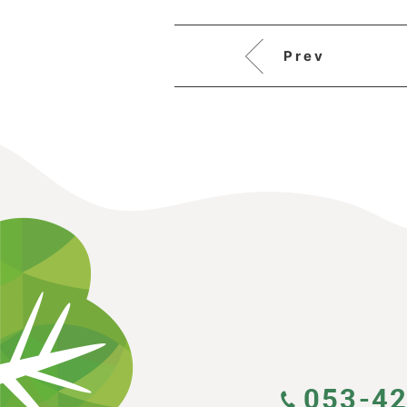
Prev
053-4