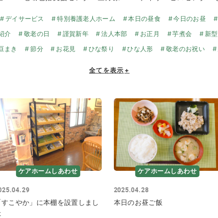
デイサービス
特別養護老人ホーム
本日の昼食
今日のお昼
紹介
敬老の日
謹賀新年
法人本部
お正月
芋煮会
新型
豆まき
節分
お花見
ひな祭り
ひな人形
敬老のお祝い
全てを表示
+
ケアホームしあわせ
ケアホームしあわせ
025.04.29
2025.04.28
「すこやか」に本棚を設置しまし
本日のお昼ご飯
た