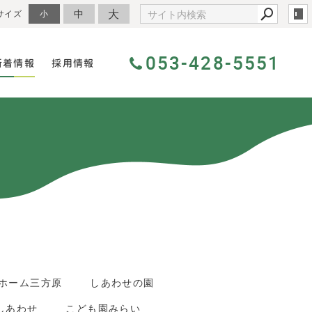
大
中
サイズ
小
053-428-5551
新着情報
採用情報
ホーム三方原
しあわせの園
しあわせ
こども園みらい