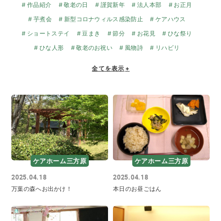
作品紹介
敬老の日
謹賀新年
法人本部
お正月
芋煮会
新型コロナウィルス感染防止
ケアハウス
ショートステイ
豆まき
節分
お花見
ひな祭り
ひな人形
敬老のお祝い
風物詩
リハビリ
全てを表示
+
ケアホーム三方原
ケアホーム三方原
2025.04.18
2025.04.18
万葉の森へお出かけ！
本日のお昼ごはん