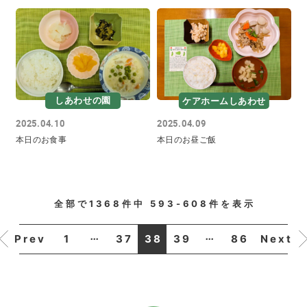
しあわせの園
ケアホームしあわせ
2025.04.10
2025.04.09
本日のお食事
本日のお昼ご飯
全部で
1368
件中
593-608
件を表示
...
...
1
37
38
39
86
Prev
Next