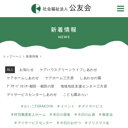
新着情報
NEWS
トップページ
新着情報
ALL
お知らせ
ケアハウスグリーンライフしあわせ
ケアホームしあわせ
ケアホーム三方原
しあわせの園
ﾃﾞｲｻｰﾋﾞｽｾﾝﾀｰ都田・都田の里
地域包括支援センター三方原
デイサービスセンターしあわせ
こども園みらい
かいごTERAKOYA
イベント
デイサービス
特別養護老人ホーム
本日の昼食
今日のお昼
敬老会
デイサービスセンター
今日のおやつ
クリスマス会