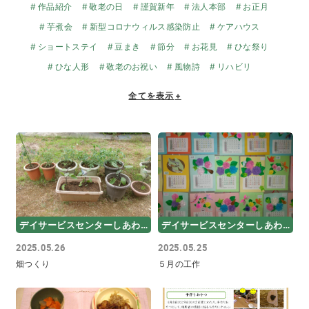
作品紹介
敬老の日
謹賀新年
法人本部
お正月
芋煮会
新型コロナウィルス感染防止
ケアハウス
ショートステイ
豆まき
節分
お花見
ひな祭り
ひな人形
敬老のお祝い
風物詩
リハビリ
全てを表示
+
デイサービスセンターしあわせ
デイサービスセンターしあわせ
2025.05.26
2025.05.25
畑つくり
５月の工作