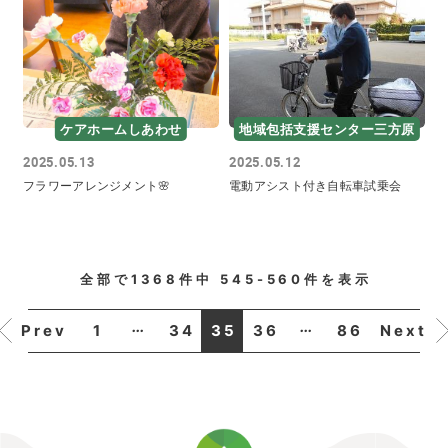
ケアホームしあわせ
地域包括支援センター三方原
2025.05.13
2025.05.12
フラワーアレンジメント🌸
電動アシスト付き自転車試乗会
全部で
1368
件中
545-560
件を表示
...
...
1
34
35
36
86
Prev
Next