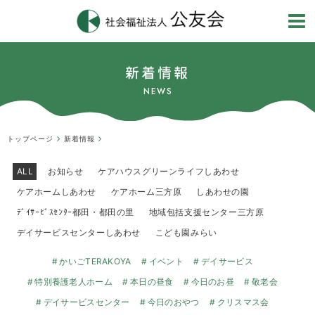
新着情報
NEWS
トップページ
新着情報
ALL
お知らせ
ケアハウスグリーンライフしあわせ
ケアホームしあわせ
ケアホーム三方原
しあわせの園
ﾃﾞｲｻｰﾋﾞｽｾﾝﾀｰ都田・都田の里
地域包括支援センター三方原
デイサービスセンターしあわせ
こども園みらい
かいごTERAKOYA
イベント
デイサービス
特別養護老人ホーム
本日の昼食
今日のお昼
敬老会
デイサービスセンター
今日のおやつ
クリスマス会