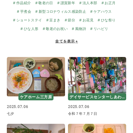
作品紹介
敬老の日
謹賀新年
法人本部
お正月
芋煮会
新型コロナウィルス感染防止
ケアハウス
ショートステイ
豆まき
節分
お花見
ひな祭り
ひな人形
敬老のお祝い
風物詩
リハビリ
全てを表示
+
ケアホーム三方原
デイサービスセンターしあわせ
2025.07.06
2025.07.06
七夕
令和７年７月７日