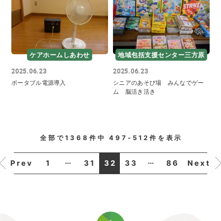
ケアホームしあわせ
地域包括支援センター三方原
2025.06.23
2025.06.23
ポータブル電源導入
シニアのあそび場 みんなでゲー
ム 脳活き活き
全部で
1368
件中
497-512
件を表示
...
...
1
31
32
33
86
Prev
Next