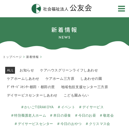
新着情報
NEWS
トップページ
新着情報
ALL
お知らせ
ケアハウスグリーンライフしあわせ
ケアホームしあわせ
ケアホーム三方原
しあわせの園
ﾃﾞｲｻｰﾋﾞｽｾﾝﾀｰ都田・都田の里
地域包括支援センター三方原
デイサービスセンターしあわせ
こども園みらい
かいごTERAKOYA
イベント
デイサービス
特別養護老人ホーム
本日の昼食
今日のお昼
敬老会
デイサービスセンター
今日のおやつ
クリスマス会