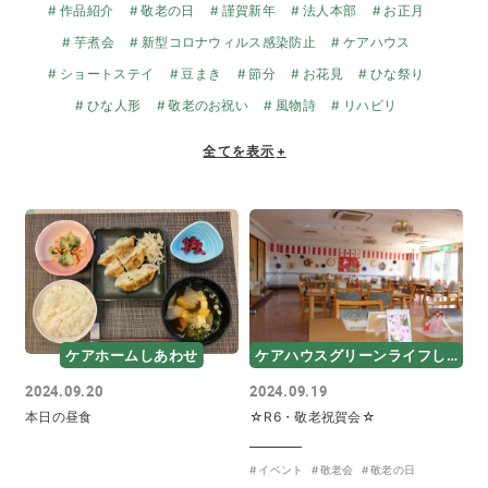
作品紹介
敬老の日
謹賀新年
法人本部
お正月
芋煮会
新型コロナウィルス感染防止
ケアハウス
ショートステイ
豆まき
節分
お花見
ひな祭り
ひな人形
敬老のお祝い
風物詩
リハビリ
全てを表示
+
ケアホームしあわせ
ケアハウスグリーンライフしあわせ
2024.09.20
2024.09.19
本日の昼食
☆R6・敬老祝賀会☆
イベント
敬老会
敬老の日