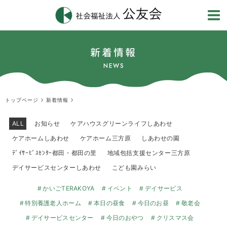
新着情報
NEWS
トップページ
新着情報
ALL
お知らせ
ケアハウスグリーンライフしあわせ
ケアホームしあわせ
ケアホーム三方原
しあわせの園
ﾃﾞｲｻｰﾋﾞｽｾﾝﾀｰ都田・都田の里
地域包括支援センター三方原
デイサービスセンターしあわせ
こども園みらい
かいごTERAKOYA
イベント
デイサービス
特別養護老人ホーム
本日の昼食
今日のお昼
敬老会
デイサービスセンター
今日のおやつ
クリスマス会