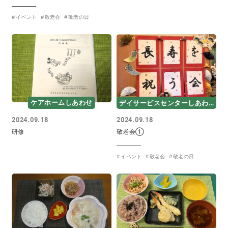
イベント
敬老会
敬老の日
ケアホームしあわせ
デイサービスセンターしあわせ
2024.09.18
2024.09.18
研修
敬老会①
イベント
敬老会
敬老の日